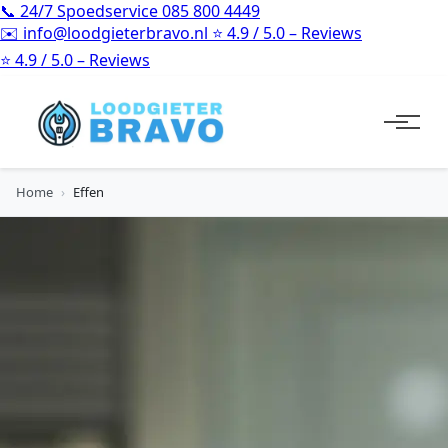
📞
24/7 Spoedservice
085 800 4449
✉️
info@loodgieterbravo.nl
⭐
4.9 / 5.0 – Reviews
⭐
4.9 / 5.0 – Reviews
Home
›
Effen