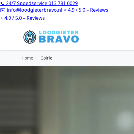
📞
24/7 Spoedservice
013 781 0029
✉️
info@loodgieterbravo.nl
⭐
4.9 / 5.0 – Reviews
⭐
4.9 / 5.0 – Reviews
Home
›
Goirle