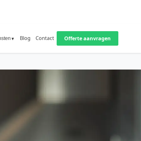
Blog
Contact
Offerte aanvragen
nsten
▼