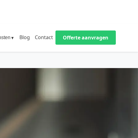
Blog
Contact
Offerte aanvragen
nsten
▼