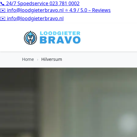
📞
24/7 Spoedservice
023 781 0002
✉️
info@loodgieterbravo.nl
⭐
4.9 / 5.0 – Reviews
⭐
4.9 / 5.0 – Reviews
Home
›
Hilversum