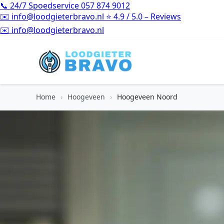
📞
24/7 Spoedservice
057 874 9012
✉️
info@loodgieterbravo.nl
⭐
4.9 / 5.0 – Reviews
⭐
4.9 / 5.0 – Reviews
Home
›
Hoogeveen
›
Hoogeveen Noord