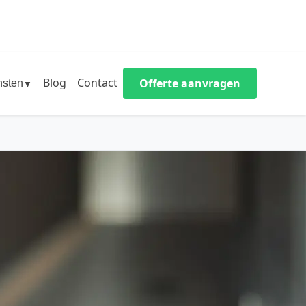
Blog
Contact
Offerte aanvragen
nsten
▼