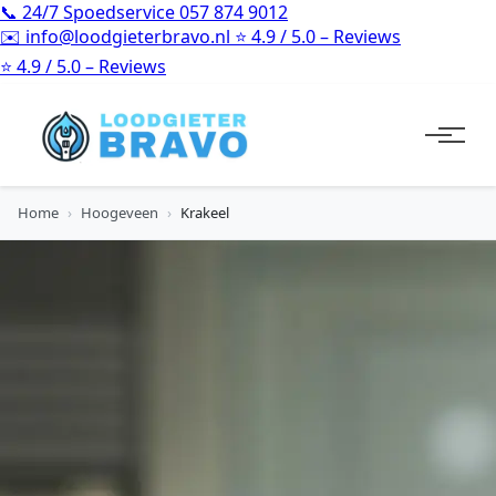
📞
24/7 Spoedservice
057 874 9012
✉️
info@loodgieterbravo.nl
⭐
4.9 / 5.0 – Reviews
⭐
4.9 / 5.0 – Reviews
Home
›
Hoogeveen
›
Krakeel