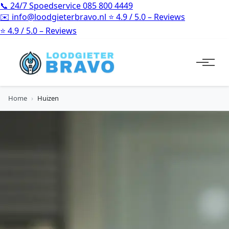
📞
24/7 Spoedservice
085 800 4449
✉️
info@loodgieterbravo.nl
⭐
4.9 / 5.0 – Reviews
⭐
4.9 / 5.0 – Reviews
Home
›
Huizen