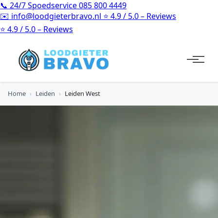
📞
24/7 Spoedservice
085 800 4449
✉️
info@loodgieterbravo.nl
⭐
4.9 / 5.0 – Reviews
⭐
4.9 / 5.0 – Reviews
Home
›
Leiden
›
Leiden West