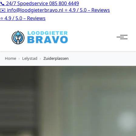
📞
24/7 Spoedservice
085 800 4449
✉️
info@loodgieterbravo.nl
⭐
4.9 / 5.0 – Reviews
⭐
4.9 / 5.0 – Reviews
Home
›
Lelystad
›
Zuiderplassen