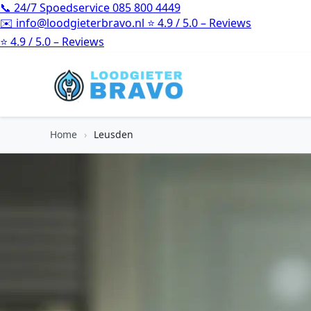
📞
24/7 Spoedservice
085 800 4449
✉️
info@loodgieterbravo.nl
⭐
4.9 / 5.0 – Reviews
⭐
4.9 / 5.0 – Reviews
Home
›
Leusden