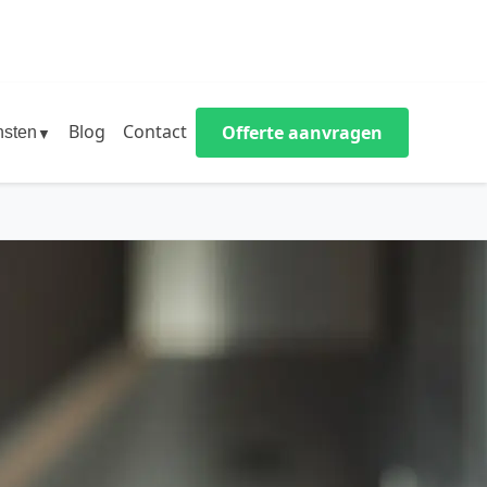
Blog
Contact
Offerte aanvragen
nsten
▼