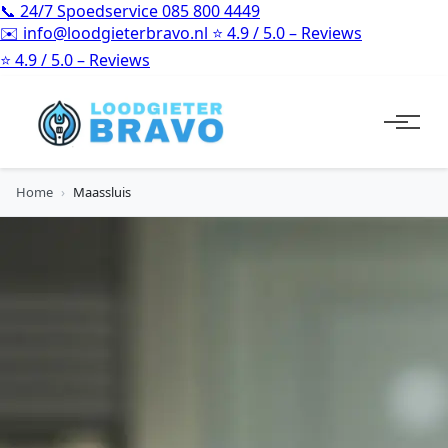
📞
24/7 Spoedservice
085 800 4449
✉️
info@loodgieterbravo.nl
⭐
4.9 / 5.0 – Reviews
⭐
4.9 / 5.0 – Reviews
Home
›
Maassluis