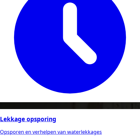
Lekkage opsporing
Opsporen en verhelpen van waterlekkages