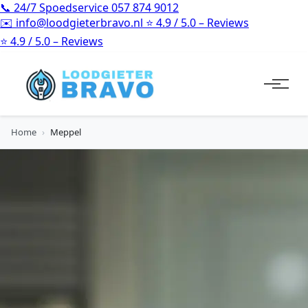
📞
24/7 Spoedservice
057 874 9012
✉️
info@loodgieterbravo.nl
⭐
4.9 / 5.0 – Reviews
⭐
4.9 / 5.0 – Reviews
Home
›
Meppel