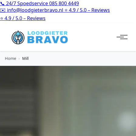
📞
24/7 Spoedservice
085 800 4449
✉️
info@loodgieterbravo.nl
⭐
4.9 / 5.0 – Reviews
⭐
4.9 / 5.0 – Reviews
Home
›
Mill