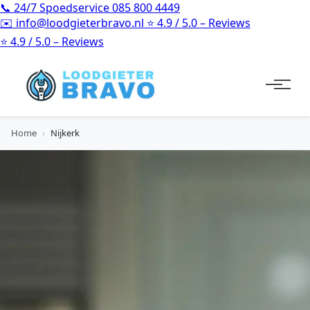
📞
24/7 Spoedservice
085 800 4449
✉️
info@loodgieterbravo.nl
⭐
4.9 / 5.0 – Reviews
⭐
4.9 / 5.0 – Reviews
Home
›
Nijkerk