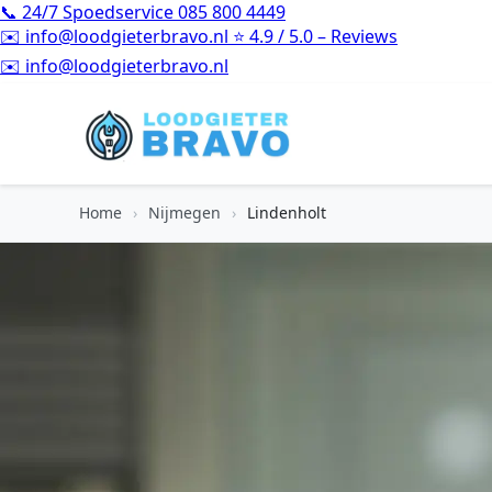
📞
24/7 Spoedservice
085 800 4449
✉️
info@loodgieterbravo.nl
⭐
4.9 / 5.0 – Reviews
⭐
4.9 / 5.0 – Reviews
Home
›
Nijmegen
›
Lindenholt