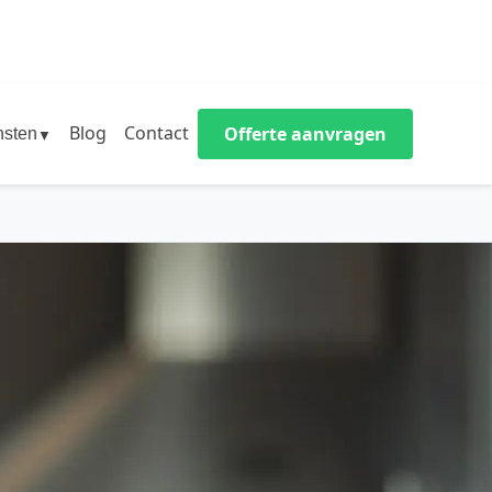
Blog
Contact
Offerte aanvragen
nsten
▼