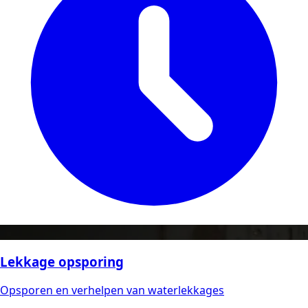
Lekkage opsporing
Opsporen en verhelpen van waterlekkages