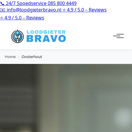
📞
24/7 Spoedservice
085 800 4449
✉️
info@loodgieterbravo.nl
⭐
4.9 / 5.0 – Reviews
⭐
4.9 / 5.0 – Reviews
Home
›
Oosterhout