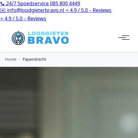
📞
24/7 Spoedservice
085 800 4449
✉️
info@loodgieterbravo.nl
⭐
4.9 / 5.0 – Reviews
⭐
4.9 / 5.0 – Reviews
Home
›
Papendrecht