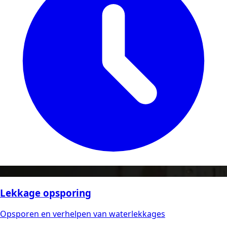
Lekkage opsporing
Opsporen en verhelpen van waterlekkages