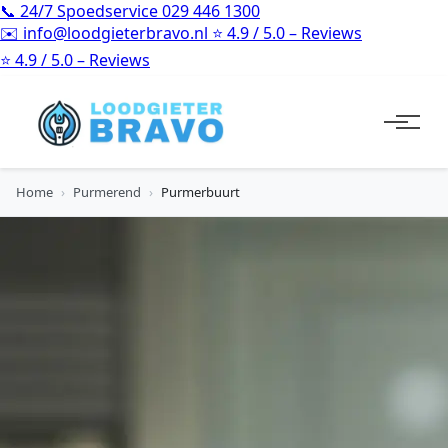
📞
24/7 Spoedservice
029 446 1300
✉️
info@loodgieterbravo.nl
⭐
4.9 / 5.0 – Reviews
⭐
4.9 / 5.0 – Reviews
Home
›
Purmerend
›
Purmerbuurt