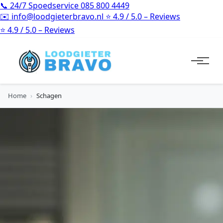
📞
24/7 Spoedservice
085 800 4449
✉️
info@loodgieterbravo.nl
⭐
4.9 / 5.0 – Reviews
⭐
4.9 / 5.0 – Reviews
Home
›
Schagen