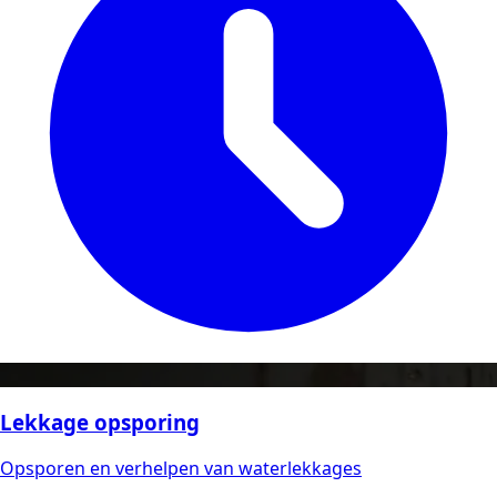
Lekkage opsporing
Opsporen en verhelpen van waterlekkages