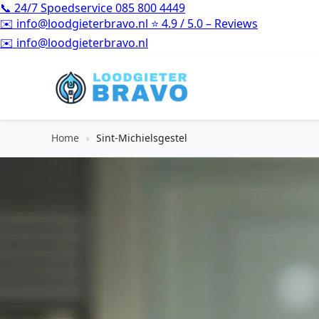
📞
24/7 Spoedservice
085 800 4449
✉️
info@loodgieterbravo.nl
⭐
4.9 / 5.0 – Reviews
⭐
4.9 / 5.0 – Reviews
Home
›
Sint-Michielsgestel