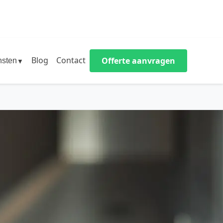
Blog
Contact
Offerte aanvragen
nsten
▼