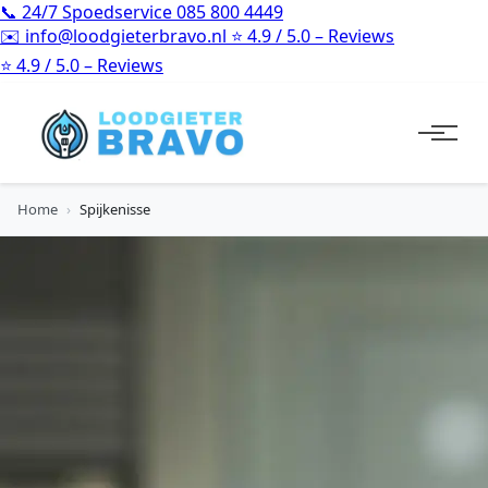
📞
24/7 Spoedservice
085 800 4449
✉️
info@loodgieterbravo.nl
⭐
4.9 / 5.0 – Reviews
⭐
4.9 / 5.0 – Reviews
Home
›
Spijkenisse