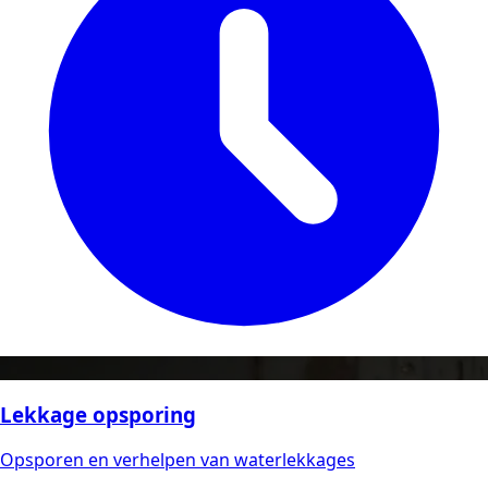
Lekkage opsporing
Opsporen en verhelpen van waterlekkages