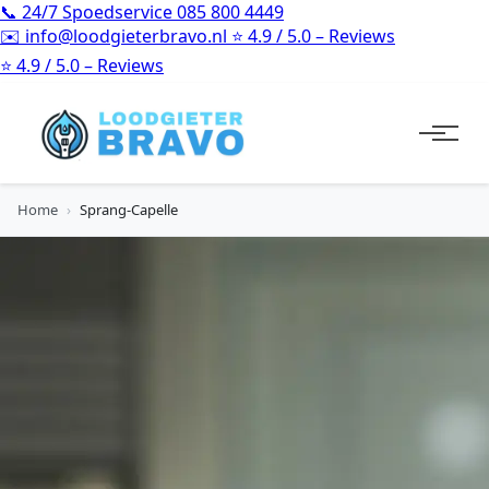
📞
24/7 Spoedservice
085 800 4449
✉️
info@loodgieterbravo.nl
⭐
4.9 / 5.0 – Reviews
⭐
4.9 / 5.0 – Reviews
Home
›
Sprang-Capelle