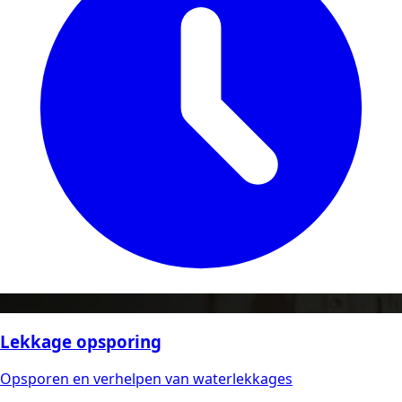
Lekkage opsporing
Opsporen en verhelpen van waterlekkages