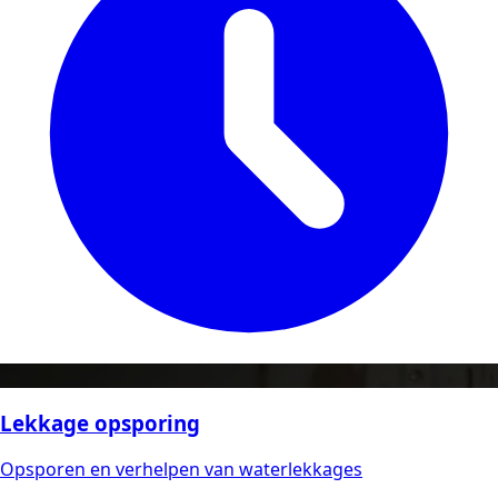
Lekkage opsporing
Opsporen en verhelpen van waterlekkages