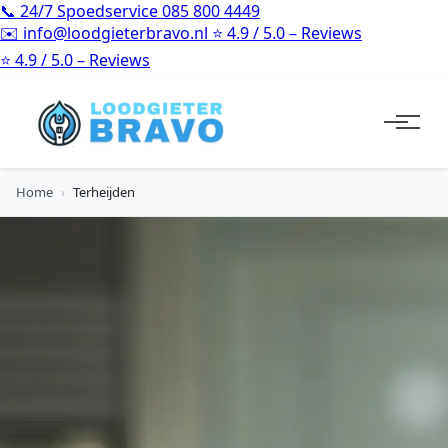
📞
24/7 Spoedservice
085 800 4449
✉️
info@loodgieterbravo.nl
⭐
4.9 / 5.0 – Reviews
⭐
4.9 / 5.0 – Reviews
Home
›
Terheijden