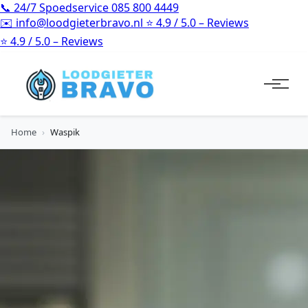
📞
24/7 Spoedservice
085 800 4449
✉️
info@loodgieterbravo.nl
⭐
4.9 / 5.0 – Reviews
⭐
4.9 / 5.0 – Reviews
Home
›
Waspik