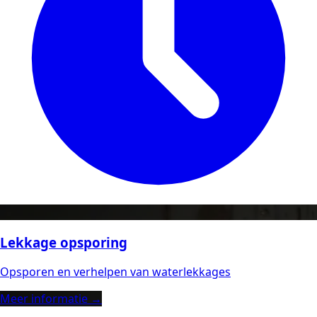
Lekkage opsporing
Opsporen en verhelpen van waterlekkages
Meer informatie →