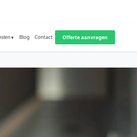
Blog
Contact
Offerte aanvragen
nsten
▼