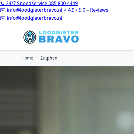
📞
24/7 Spoedservice
085 800 4449
✉️
info@loodgieterbravo.nl
⭐
4.9 / 5.0 – Reviews
⭐
4.9 / 5.0 – Reviews
Home
›
Zutphen