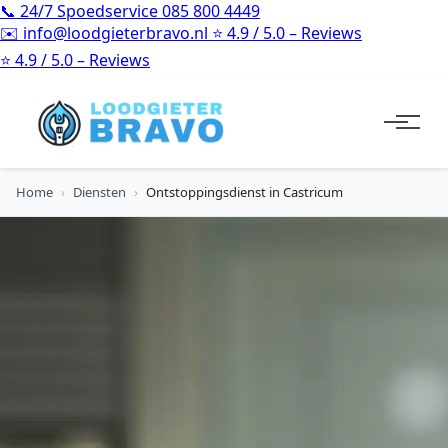
📞
24/7 Spoedservice
085 800 4449
✉️
info@loodgieterbravo.nl
⭐
4.9 / 5.0 – Reviews
⭐
4.9 / 5.0 – Reviews
Home
›
Diensten
›
Ontstoppingsdienst in Castricum