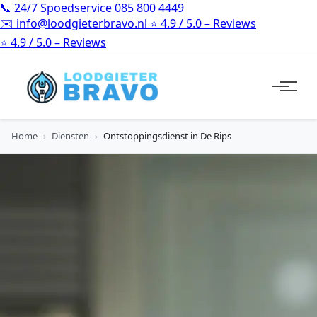
📞
24/7 Spoedservice
085 800 4449
✉️
info@loodgieterbravo.nl
⭐
4.9 / 5.0 – Reviews
⭐
4.9 / 5.0 – Reviews
Home
›
Diensten
›
Ontstoppingsdienst in De Rips