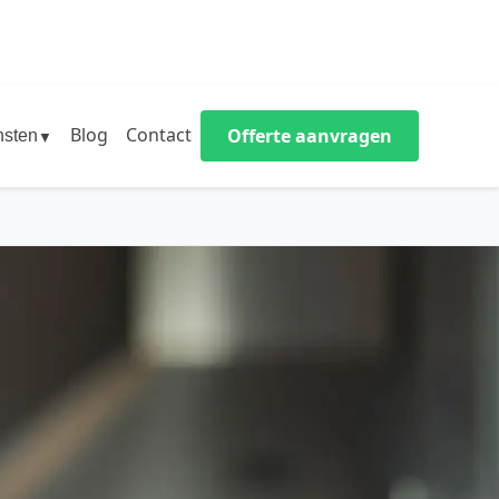
Blog
Contact
Offerte aanvragen
nsten
▼