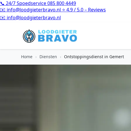
📞
24/7 Spoedservice
085 800 4449
✉️
info@loodgieterbravo.nl
⭐
4.9 / 5.0 – Reviews
⭐
4.9 / 5.0 – Reviews
Home
›
Diensten
›
Ontstoppingsdienst in Gemert