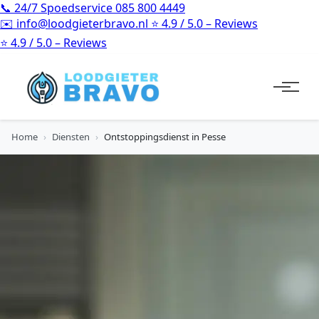
📞
24/7 Spoedservice
085 800 4449
✉️
info@loodgieterbravo.nl
⭐
4.9 / 5.0 – Reviews
⭐
4.9 / 5.0 – Reviews
Home
›
Diensten
›
Ontstoppingsdienst in Pesse