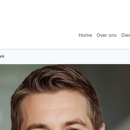
Home
Over ons
Die
eek