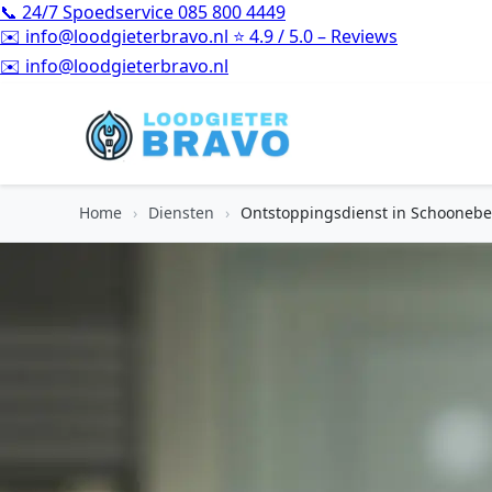
📞
24/7 Spoedservice
085 800 4449
✉️
info@loodgieterbravo.nl
⭐
4.9 / 5.0 – Reviews
⭐
4.9 / 5.0 – Reviews
Home
›
Diensten
›
Ontstoppingsdienst in Schooneb