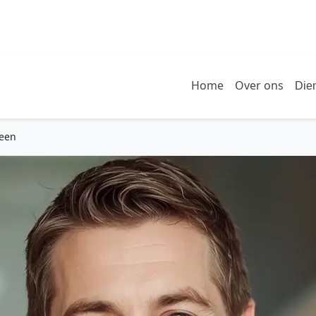
Home
Over ons
Die
leen