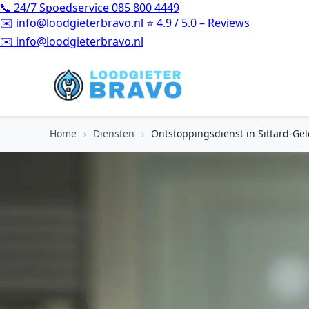
📞
24/7 Spoedservice
085 800 4449
✉️
info@loodgieterbravo.nl
⭐
4.9 / 5.0 – Reviews
⭐
4.9 / 5.0 – Reviews
Home
›
Diensten
›
Ontstoppingsdienst in Sittard-Ge