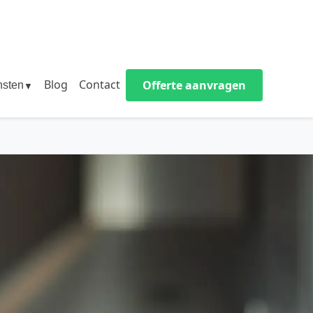
Blog
Contact
Offerte aanvragen
nsten
▼