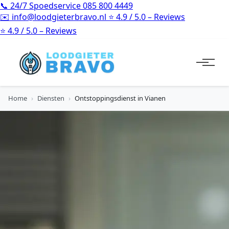
📞
24/7 Spoedservice
085 800 4449
✉️
info@loodgieterbravo.nl
⭐
4.9 / 5.0 – Reviews
⭐
4.9 / 5.0 – Reviews
Home
›
Diensten
›
Ontstoppingsdienst in Vianen