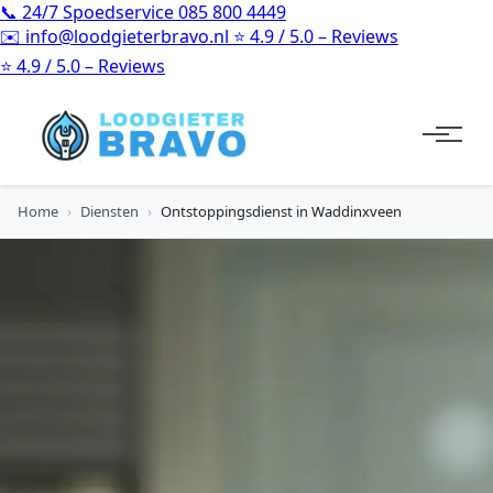
📞
24/7 Spoedservice
085 800 4449
✉️
info@loodgieterbravo.nl
⭐
4.9 / 5.0 – Reviews
⭐
4.9 / 5.0 – Reviews
Home
›
Diensten
›
Ontstoppingsdienst in Waddinxveen