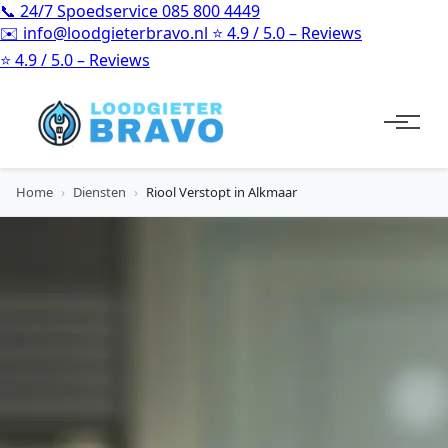
📞
24/7 Spoedservice
085 800 4449
✉️
info@loodgieterbravo.nl
⭐
4.9 / 5.0 – Reviews
⭐
4.9 / 5.0 – Reviews
Home
›
Diensten
›
Riool Verstopt in Alkmaar