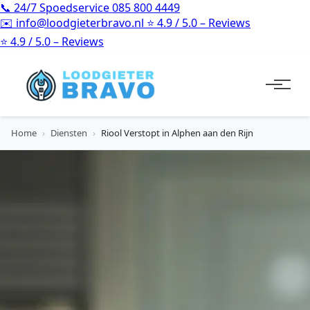
📞
24/7 Spoedservice
085 800 4449
✉️
info@loodgieterbravo.nl
⭐
4.9 / 5.0 – Reviews
⭐
4.9 / 5.0 – Reviews
Home
›
Diensten
›
Riool Verstopt in Alphen aan den Rijn