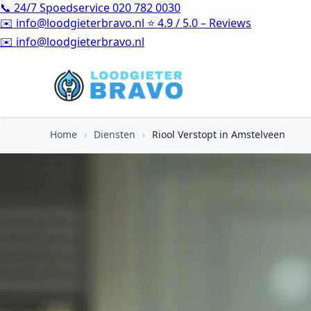
📞
24/7 Spoedservice
020 782 0030
✉️
info@loodgieterbravo.nl
⭐
4.9 / 5.0 – Reviews
⭐
4.9 / 5.0 – Reviews
Home
›
Diensten
›
Riool Verstopt in Amstelveen