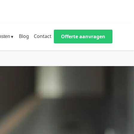
Blog
Contact
Offerte aanvragen
nsten
▼