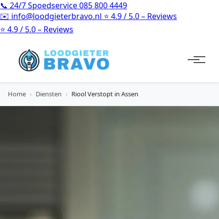
📞
24/7 Spoedservice
085 800 4449
✉️
info@loodgieterbravo.nl
⭐
4.9 / 5.0 – Reviews
⭐
4.9 / 5.0 – Reviews
Home
›
Diensten
›
Riool Verstopt in Assen