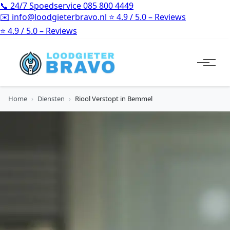
📞
24/7 Spoedservice
085 800 4449
✉️
info@loodgieterbravo.nl
⭐
4.9 / 5.0 – Reviews
⭐
4.9 / 5.0 – Reviews
Home
›
Diensten
›
Riool Verstopt in Bemmel