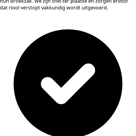
hun broekzak. We zijn snel ter plaatse en zorgen ervoor
dat riool verstopt vakkundig wordt uitgevoerd.