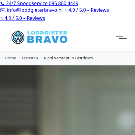
📞
24/7 Spoedservice
085 800 4449
✉️
info@loodgieterbravo.nl
⭐
4.9 / 5.0 – Reviews
⭐
4.9 / 5.0 – Reviews
Home
›
Diensten
›
Riool Verstopt in Castricum