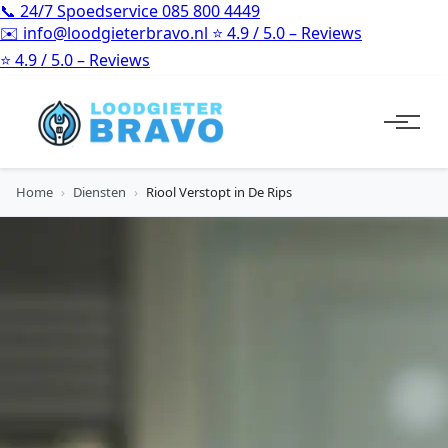
📞
24/7 Spoedservice
085 800 4449
✉️
info@loodgieterbravo.nl
⭐
4.9 / 5.0 – Reviews
⭐
4.9 / 5.0 – Reviews
Home
›
Diensten
›
Riool Verstopt in De Rips