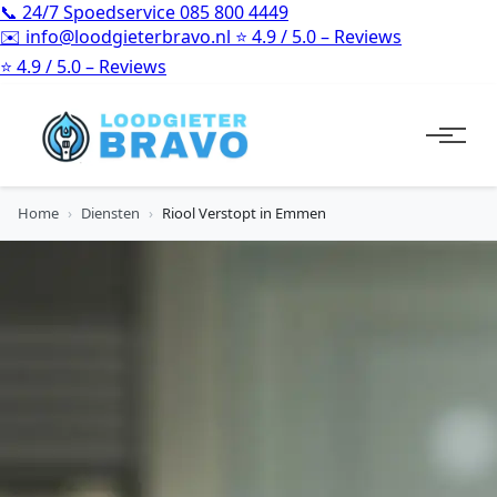
📞
24/7 Spoedservice
085 800 4449
✉️
info@loodgieterbravo.nl
⭐
4.9 / 5.0 – Reviews
⭐
4.9 / 5.0 – Reviews
Home
›
Diensten
›
Riool Verstopt in Emmen