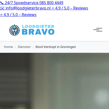
📞
24/7 Spoedservice
085 800 4449
✉️
info@loodgieterbravo.nl
⭐
4.9 / 5.0 – Reviews
⭐
4.9 / 5.0 – Reviews
Home
›
Diensten
›
Riool Verstopt in Groningen