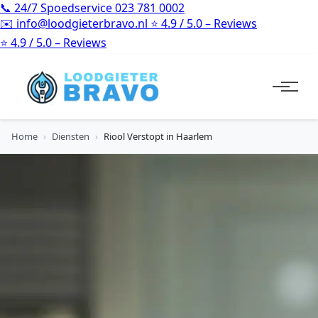
📞
24/7 Spoedservice
023 781 0002
✉️
info@loodgieterbravo.nl
⭐
4.9 / 5.0 – Reviews
⭐
4.9 / 5.0 – Reviews
Home
›
Diensten
›
Riool Verstopt in Haarlem