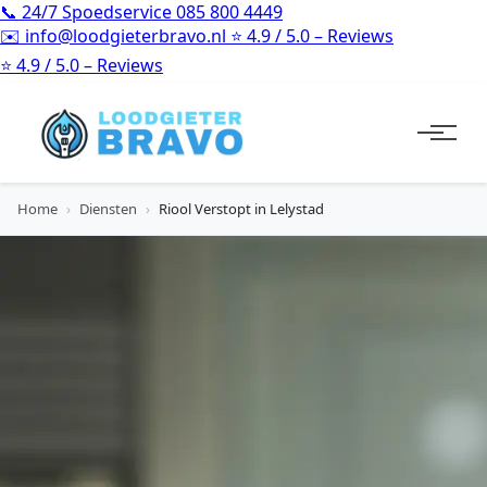
📞
24/7 Spoedservice
085 800 4449
✉️
info@loodgieterbravo.nl
⭐
4.9 / 5.0 – Reviews
⭐
4.9 / 5.0 – Reviews
Home
›
Diensten
›
Riool Verstopt in Lelystad