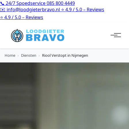
📞
24/7 Spoedservice
085 800 4449
✉️
info@loodgieterbravo.nl
⭐
4.9 / 5.0 – Reviews
⭐
4.9 / 5.0 – Reviews
Home
›
Diensten
›
Riool Verstopt in Nijmegen