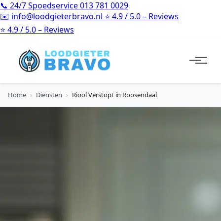
📞
24/7 Spoedservice
013 781 0029
✉️
info@loodgieterbravo.nl
⭐
4.9 / 5.0 – Reviews
⭐
4.9 / 5.0 – Reviews
Home
›
Diensten
›
Riool Verstopt in Roosendaal