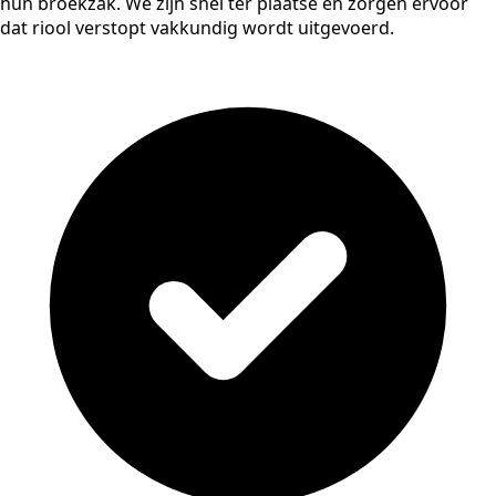
hun broekzak. We zijn snel ter plaatse en zorgen ervoor
dat riool verstopt vakkundig wordt uitgevoerd.