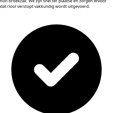
hun broekzak. We zijn snel ter plaatse en zorgen ervoor
dat riool verstopt vakkundig wordt uitgevoerd.