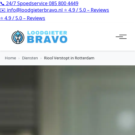
📞
24/7 Spoedservice
085 800 4449
✉️
info@loodgieterbravo.nl
⭐
4.9 / 5.0 – Reviews
⭐
4.9 / 5.0 – Reviews
Home
›
Diensten
›
Riool Verstopt in Rotterdam