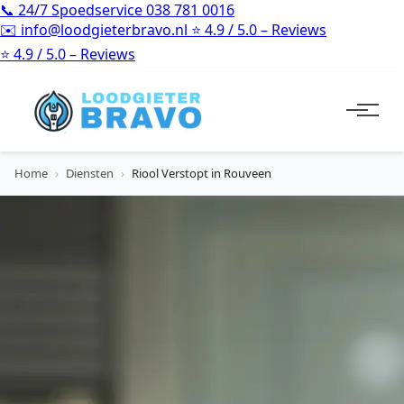
📞
24/7 Spoedservice
038 781 0016
✉️
info@loodgieterbravo.nl
⭐
4.9 / 5.0 – Reviews
⭐
4.9 / 5.0 – Reviews
Home
›
Diensten
›
Riool Verstopt in Rouveen