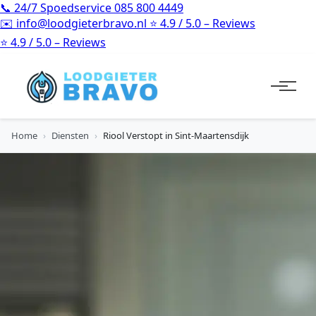
📞
24/7 Spoedservice
085 800 4449
✉️
info@loodgieterbravo.nl
⭐
4.9 / 5.0 – Reviews
⭐
4.9 / 5.0 – Reviews
Home
›
Diensten
›
Riool Verstopt in Sint-Maartensdijk