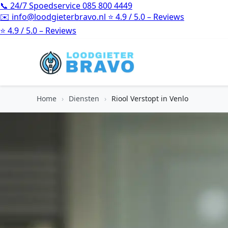
📞
24/7 Spoedservice
085 800 4449
✉️
info@loodgieterbravo.nl
⭐
4.9 / 5.0 – Reviews
⭐
4.9 / 5.0 – Reviews
Home
›
Diensten
›
Riool Verstopt in Venlo