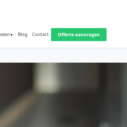
Blog
Contact
Offerte aanvragen
nsten
▼