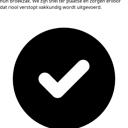
hun broekzak. We zijn snel ter plaatse en zorgen ervoor
dat riool verstopt vakkundig wordt uitgevoerd.