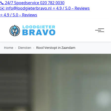
📞
24/7 Spoedservice
020 782 0030
✉️
info@loodgieterbravo.nl
⭐
4.9 / 5.0 – Reviews
⭐
4.9 / 5.0 – Reviews
Home
›
Diensten
›
Riool Verstopt in Zaandam